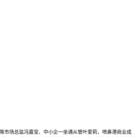
首席市场总监冯嘉宝、中小企一坐通从管叶爱莉，喷鼻港商业成