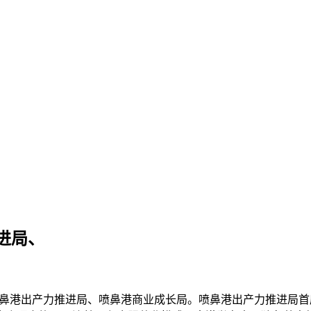
进局、
了喷鼻港出产力推进局、喷鼻港商业成长局。喷鼻港出产力推进局