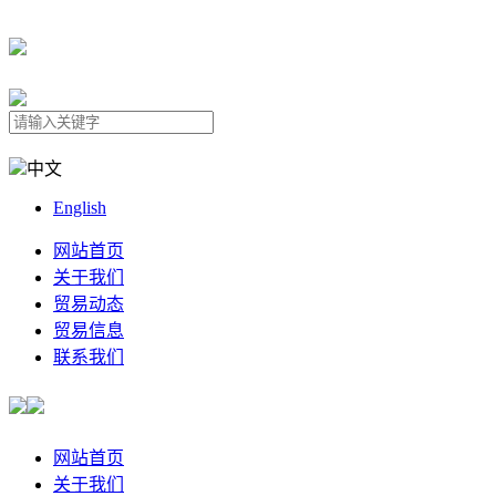
中文
English
网站首页
关于我们
贸易动态
贸易信息
联系我们
网站首页
关于我们