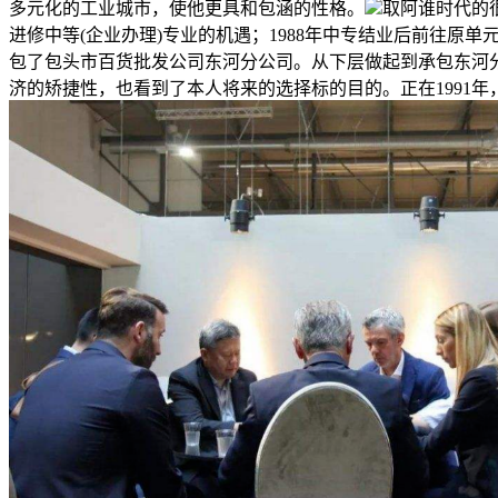
多元化的工业城市，使他更具和包涵的性格。
取阿谁时代的
进修中等(企业办理)专业的机遇；1988年中专结业后前往原
包了包头市百货批发公司东河分公司。从下层做起到承包东河
济的矫捷性，也看到了本人将来的选择标的目的。正在1991