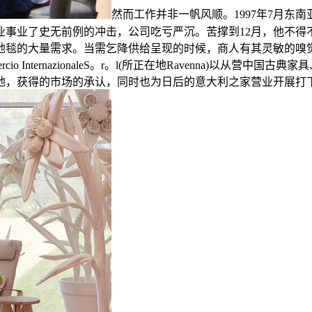
然而工作并非一帆风顺。1997年7月
业事业了史无前例的冲击，公司吃亏严沉。苦撑到12月，他不得
毯的大量需求。当需乞降供给呈现的时候，商人有其灵敏的嗅觉
io InternazionaleS。r。l(所正在地Ravenna)以
地，获得的市场的承认，同时也为日后的意大利之家营业开展打