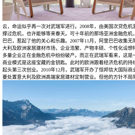
云，命运似乎再一次对武瑞军进行。2008年，由美国次贷危
撑过危机，也许能够等来春天。可十年前的那场亚洲金融危机，
巴巴，惹起了他的关心和乐趣。2007年11月，阿里巴巴收
大利及欧洲家居建材市场，企业浩繁、产物丰硕、个性化设想
多量企业正在金融危机中纷纷破产。而正在武瑞军看来，这是
商业模式是这座宝藏的金钥匙。此时的欧洲跟着经济危机的持
起头第三次创业。2010年12月，武瑞军开办了恒邦信大国
要处置意大利及欧洲高端家居建材定制营业。但他的方针不局