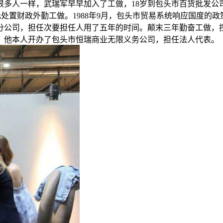
很多人一样，武瑞军早早加入了工做，18岁到包头市百货批发公
单元处置财政外勤工做。1988年9月，包头市贸易系统响应国度
分公司，担任次要担任人用了五年的时间。颠末三年勤奋工做，
年，他本人开办了包头市恒瑞商业无限义务公司，担任法人代表。