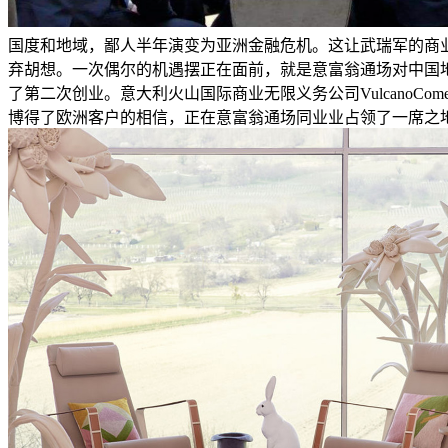
国度和地域，鄙人半年演变为亚洲金融危机。这让武瑞军的商
弃胡想。一次偶尔的机遇摆正在面前，就是意富翁通场对中国地
了第二次创业。意大利火山国际商业无限义务公司VulcanoComerc
博得了欧洲客户的相信，正在意富翁通场同业业占领了一席之