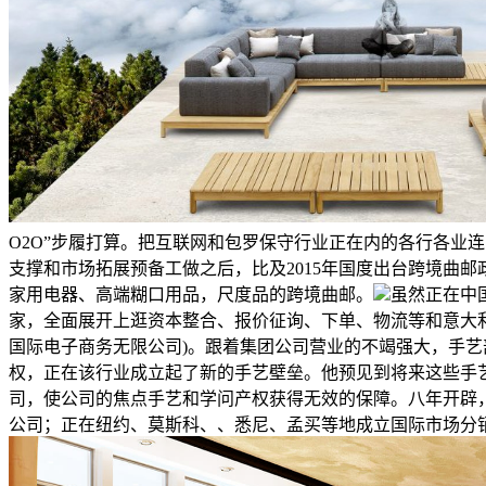
O2O”步履打算。把互联网和包罗保守行业正在内的各行各业
支撑和市场拓展预备工做之后，比及2015年国度出台跨境曲
家用电器、高端糊口用品，尺度品的跨境曲邮。
虽然正在中国
家，全面展开上逛资本整合、报价征询、下单、物流等和意大利企
国际电子商务无限公司)。跟着集团公司营业的不竭强大，手艺部
权，正在该行业成立起了新的手艺壁垒。他预见到将来这些手艺
司，使公司的焦点手艺和学问产权获得无效的保障。八年开辟
公司；正在纽约、莫斯科、、悉尼、孟买等地成立国际市场分