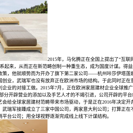
2015年，马化腾正在全国上提出了“互
连系起来，从而正在新范畴创制一种重生态，成为国度计谋。得
邮政策，他就顺势而为开办了旗下第二家公司——杭州咔莎伊塔莲
创业，武瑞军也没有放弃正在欧洲市场的结构。于此同时正在意大利
业的对接工做。2015年7月，正在欧洲家居建材企业全球推广的
分开辟营业的添加以及手艺人才的不竭引进，公司开辟的平台PC
会给全球家居建材范畴带来市场驱动，于是正在2016年决定
，武瑞军接踵成立了三家中国公司，两家意大利公司；打算正在
销平台公司；用全球视野逐渐完成线上线下计谋结构。