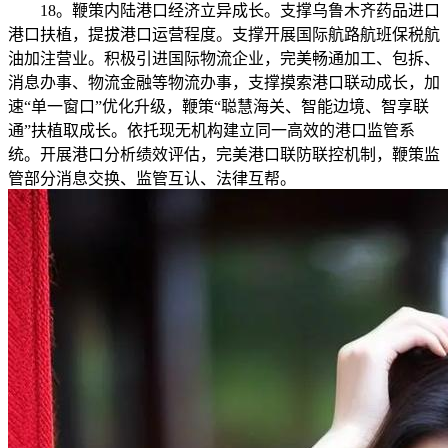
18。鞭策内陆港口经济立异成长。支撑乌鲁木齐药品进口
港口扶植，提拔港口运营程度。支撑开展国际航路航班保税航
油加注营业。积极引进国际物流企业，完美畅通加工、包拆、
消息办事、物流金融等物流办事，支撑摸索港口联动成长，加
速“单一窗口”优化升级，鞭策“聪慧海关、智能边境、智享联
通”扶植取成长。依托现无机构建立同一高效的港口监管系
统。开展港口分析绩效评估，完美港口联防联控机制，鞭策监
管部分消息交换、监管互认、法律互帮。