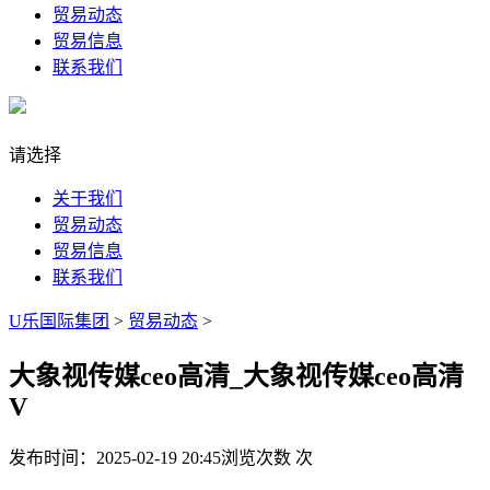
贸易动态
贸易信息
联系我们
请选择
关于我们
贸易动态
贸易信息
联系我们
U乐国际集团
>
贸易动态
>
大象视传媒ceo高清_大象视传媒ceo高清
V
发布时间：2025-02-19 20:45
浏览次数
次